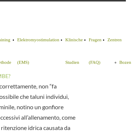
aining
Elektromyostimulation
Klinische
Fragen
Zentren
thode
(EMS)
Studien
(FAQ)
Bozen
MBE?
 correttamente, non “fa
ssibile che taluni individui,
minile, notino un gonfiore
ccessivi all’allenamento, come
ritenzione idrica causata da