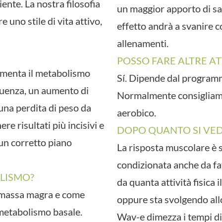
iente. La nostra filosofia
un maggior apporto di sa
 uno stile di vita attivo,
effetto andrà a svanire c
allenamenti.
POSSO FARE ALTRE AT
ementa il metabolismo
Sí. Dipende dal program
uenza, un aumento di
Normalmente consigliamo
una perdita di peso da
aerobico.
ere risultati più incisivi e
DOPO QUANTO SI VEDO
un corretto piano
La risposta muscolare è 
condizionata anche da fat
LISMO?
da quanta attività fisica i
a massa magra e come
oppure sta svolgendo all
etabolismo basale.
Wav-e dimezza i tempi di 