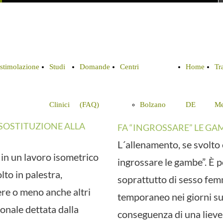
ostimolazione
Studi
Domande
Centri
Home
Tr
Clinici
(FAQ)
Bolzano
DE
Me
 SOSTITUZIONE ALLA
FA “INGROSSARE” LE GA
L´allenamento, se svolto
in un lavoro isometrico
ingrossare le gambe”. È po
lto in palestra,
soprattutto di sesso fem
ere o meno anche altri
temporaneo nei giorni su
rsonale dettata dalla
conseguenza di una lieve 